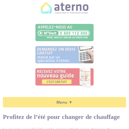
Panneau de gestion des cookies
Le chauffage central électrique
Profitez de l’été pour changer de chauffage
Un chauffage pratique